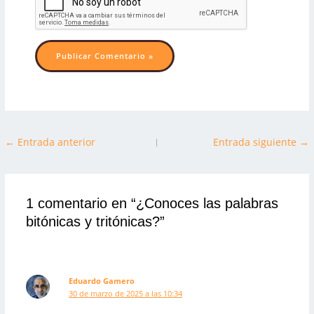
t
r
ó
n
i
c
o
Navegación
←
Entrada anterior
Entrada siguiente
→
de
entradas
1 comentario en “¿Conoces las palabras
bitónicas y tritónicas?”
Eduardo Gamero
30 de marzo de 2025 a las 10:34