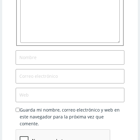
r
i
b
e
a
q
u
í
N
…
o
m
C
b
o
r
r
e
W
r
e
e
b
o
Guarda mi nombre, correo electrónico y web en
e
este navegador para la próxima vez que
l
comente.
e
c