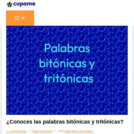
Ir
al
contenido
Main
Menu
¿Conoces las palabras bitónicas y tritónicas?
1 comentario
/
Acentuación
/ Por
Santiago González