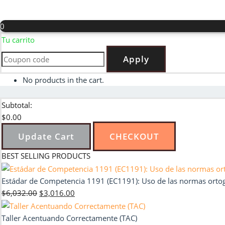
0
Tu carrito
Apply
No products in the cart.
Subtotal:
$
0.00
Update Cart
CHECKOUT
BEST SELLING PRODUCTS
Estádar de Competencia 1191 (EC1191): Uso de las normas ortográ
El
El
$
6,032.00
$
3,016.00
precio
precio
original
actual
Taller Acentuando Correctamente (TAC)