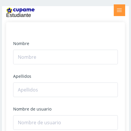
Ir
al
Main
Estudiante
contenido
Men
Nombre
Apellidos
Nombre de usuario