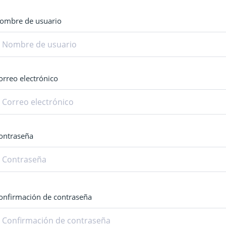
ombre de usuario
orreo electrónico
ontraseña
onfirmación de contraseña